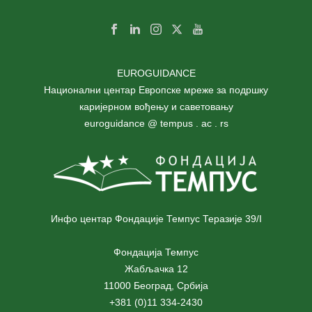
EUROGUIDANCE
Национални центар Европске мреже за подршку
каријерном вођењу и саветовању
euroguidance @ tempus . ac . rs
Инфо центар Фондације Темпус Теразије 39/I
Фондација Темпус
Жабљачка 12
11000 Београд, Србија
+381 (0)11 334-2430