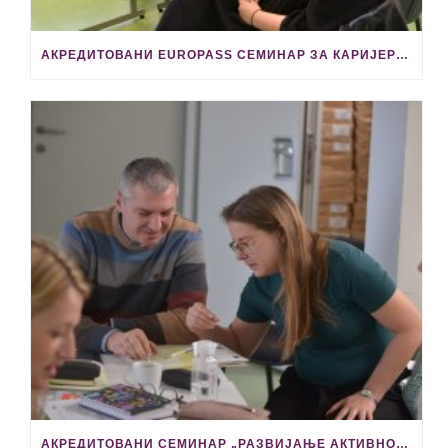
АКРЕДИТОВАНИ EUROPASS СЕМИНАР ЗА КАРИЈЕРНЕ ПРАКТИЧАРЕ 28. МАЈА У КРАЉЕВУ
АКРЕДИТОВАНИ СЕМИНАР „РАЗВИЈАЊЕ АКТИВНОСТИ КАРИЈЕРНОГ ВОЂЕЊА И САВЕТОВАЊА У ОСНОВНОЈ И СРЕДЊОЈ ШКОЛИ“ ОДРЖАВА СЕ 11. МАЈА У ВАЉЕВУ