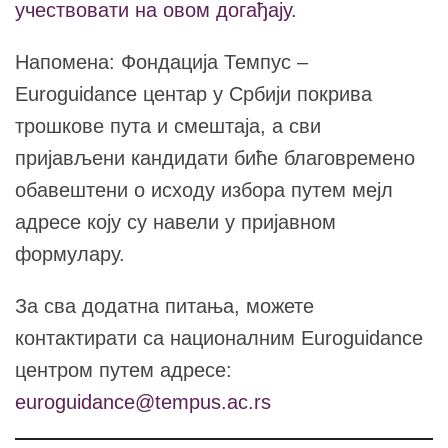
учествовати на овом догађају.
Напомена: Фондација Темпус –
Euroguidance центар у Србији покрива
трошкове пута и смештаја, а сви
пријављени кандидати биће благовремено
обавештени о исходу избора путем мејл
адресе коју су навели у пријавном
формулару.
За сва додатна питања, можете
контактирати са националним Euroguidance
центром путем адресе:
euroguidance@tempus.ac.rs