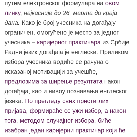
путем електронског формулара на
овом
линку
,
најкасније до 26. марта до краја
дана.
Како је број учесника на догађају
ограничен, омогућено је место за једног
учесника –
каријерног практичара
из Србије.
Радни језик догађаја је енглески. Приликом
избора учесника водиће се рачуна о
исказаној мотивацији за учешће,
предлозима за ширење резултата
након
догађаја, као и нивоу познавања енглеског
језика.
По прегледу свих пристиглих
пријава, формираће се ужи избор, а након
тога, методом случајног избора, биће
изабран један каријерни практичар који ће