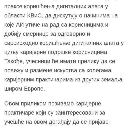
праксе коришћења дигиталних алата у
области КВиС, да дискутују о начинима на
које АИ утиче на рад са корисницима и
добију смернице за одговорно и
сврсисходно коришћење дигиталних алата у
циљу каријерне подршке корисницима.
Такође, учесници ће имати прилику да се
повежу и размене искуства са колегама
каријерним практичарима из других земаља
широм Европе.
Овом приликом позивамо каријерне
практичаре који су заинтересовани за
учешће на овом догађају да се пријаве