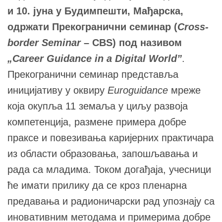
и 10. јуна у Будимпешти
, Мађарска,
одржати Прекогранични семинар (
Cross-
border Seminar
– CBS) под називом
„Career Guidance in a Digital World”
.
Прекогранични семинар представља
иницијативу у оквиру
Euroguidance
мреже
која окупља 11 земаља у циљу развоја
компетенција, размене примера добре
праксе и повезивања каријерних практичара
из области образовања, запошљавања и
рада са младима. Током догађаја, учесници
ће имати прилику да се кроз пленарна
предавања и радионичарски рад упознају са
иновативним методама и примерима добре