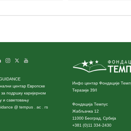
GUIDANCE
Инфо центар Фондације Темп
нални центар Европске
Теразије 39/I
 за подршку каријерном
у и саветовању
Фондација Темпус
idance @ tempus . ac . rs
Жабљачка 12
11000 Београд, Србија
+381 (0)11 334-2430