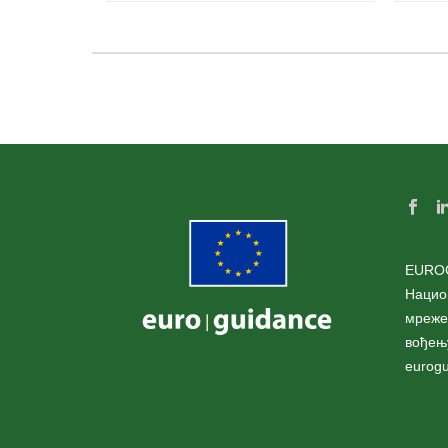
EURO
Нацио
мреже
вођењ
eurogu