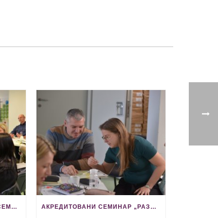
АКРЕДИТОВАНИ EUROPASS СЕМИНАР ЗА КАРИЈЕРНЕ ПРАКТИЧАРЕ 28. МАЈА У КРАЉЕВУ
АКРЕДИТОВАНИ СЕМИНАР „РАЗВИЈАЊЕ АКТИВНОСТИ КАРИЈЕРНОГ ВОЂЕЊА И САВЕТОВАЊА У ОСНОВНОЈ И СРЕДЊОЈ ШКОЛИ“ ОДРЖАВА СЕ 11. МАЈА У ВАЉЕВУ