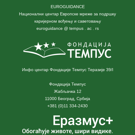
EUROGUIDANCE
Национални центар Европске мреже за подршку
каријерном вођењу и саветовању
euroguidance @ tempus . ac . rs
Инфо центар Фондације Темпус Теразије 39/I
Фондација Темпус
Жабљачка 12
11000 Београд, Србија
+381 (0)11 334-2430