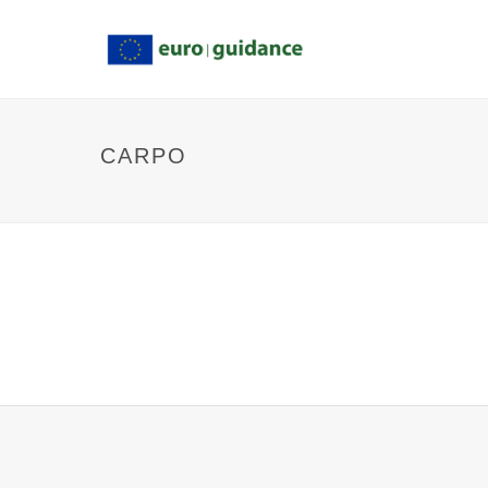
CARPO