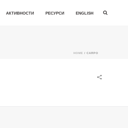
АКТИВНОСТИ
РЕСУРСИ
ENGLISH
HOME
/
CARPO