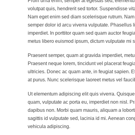
Proin urna enim, semper at egestas sed, elementum
volutpat quis, hendrerit sed tortor. Suspendisse vit
Nam eget enim sed diam scelerisque rutrum. Nam pha
semper dolor id arcu viverra vulputate. Phasellus 
imperdiet. In porttitor quam sed quam auctor feug
metus libero euismod ipsum, dictum vulputate mi s
Praesent semper, quam at gravida imperdiet, metus
Praesent neque lorem, tincidunt vel placerat feugia
ultricies. Donec ac quam ante, in feugiat sapien. 
at purus. Nunc scelerisque laoreet metus vel faucib
Ut elementum adipiscing elit quis viverra. Quisqu
quam, vulputate ac porta eu, imperdiet non nisl. Pr
dapibus non. Morbi quam mauris, aliquam a lobortis
sagittis id vulputate sed, lacinia id mi. Aenean c
vehicula adipiscing.