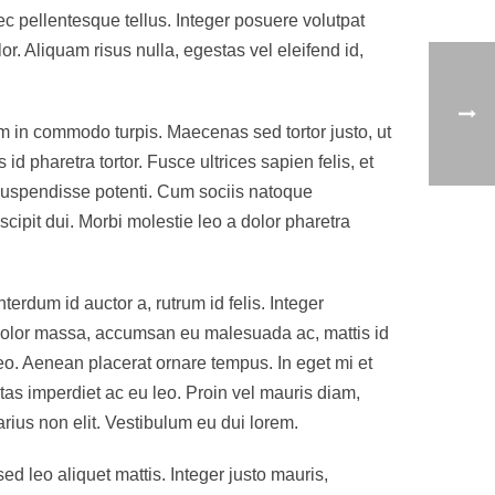
 pellentesque tellus. Integer posuere volutpat
r. Aliquam risus nulla, egestas vel eleifend id,
am in commodo turpis. Maecenas sed tortor justo, ut
 pharetra tortor. Fusce ultrices sapien felis, et
. Suspendisse potenti. Cum sociis natoque
cipit dui. Morbi molestie leo a dolor pharetra
erdum id auctor a, rutrum id felis. Integer
m dolor massa, accumsan eu malesuada ac, mattis id
leo. Aenean placerat ornare tempus. In eget mi et
as imperdiet ac eu leo. Proin vel mauris diam,
rius non elit. Vestibulum eu dui lorem.
ed leo aliquet mattis. Integer justo mauris,