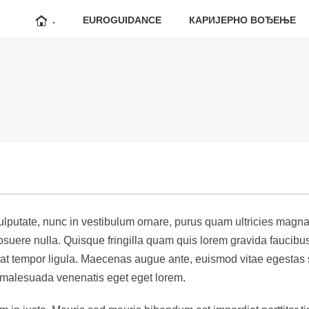
.
EUROGUIDANCE
КАРИЈЕРНО ВОЂЕЊЕ
putate, nunc in vestibulum ornare, purus quam ultricies magna, 
ere nulla. Quisque fringilla quam quis lorem gravida faucibus. 
 at tempor ligula. Maecenas augue ante, euismod vitae egestas 
or malesuada venenatis eget eget lorem.