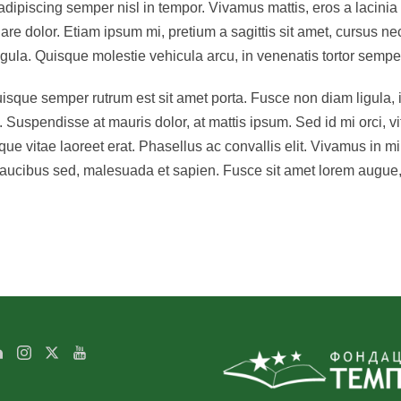
adipiscing semper nisl in tempor. Vivamus mattis, eros a lacinia
re dolor. Etiam ipsum mi, pretium a sagittis sit amet, cursus nec v
igula. Quisque molestie vehicula arcu, in venenatis tortor semper
 Quisque semper rutrum est sit amet porta. Fusce non diam ligula,
 Suspendisse at mauris dolor, at mattis ipsum. Sed id mi orci, 
ue vitae laoreet erat. Phasellus ac convallis elit. Vivamus in mi
et faucibus sed, malesuada et sapien. Fusce sit amet lorem augu