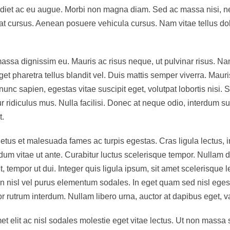
rdiet ac eu augue. Morbi non magna diam. Sed ac massa nisi, nec
giat cursus. Aenean posuere vehicula cursus. Nam vitae tellus dolo
massa dignissim eu. Mauris ac risus neque, ut pulvinar risus. N
haretra tellus blandit vel. Duis mattis semper viverra. Mauris id
nunc sapien, egestas vitae suscipit eget, volutpat lobortis nisi
 ridiculus mus. Nulla facilisi. Donec at neque odio, interdum sus
t.
etus et malesuada fames ac turpis egestas. Cras ligula lectus, int
endum vitae ut ante. Curabitur luctus scelerisque tempor. Nulla
, tempor ut dui. Integer quis ligula ipsum, sit amet scelerisque 
n nisl vel purus elementum sodales. In eget quam sed nisl egest
 rutrum interdum. Nullam libero urna, auctor at dapibus eget, va
t elit ac nisl sodales molestie eget vitae lectus. Ut non massa s