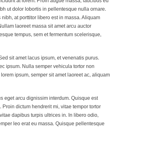
incidunt at lorem. Proin augue massa, faucibus eu
bh ut dolor lobortis in pellentesque nulla ornare.
ibh, at porttitor libero est in massa. Aliquam
 Nullam laoreet massa sit amet arcu auctor
ntesque tempus, sem et fermentum scelerisque,
ed sit amet lacus ipsum, et venenatis purus.
 nec ipsum. Nulla semper vehicula tortor non
e lorem ipsum, semper sit amet laoreet ac, aliquam
us eget arcu dignissim interdum. Quisque est
 Proin dictum hendrerit mi, vitae tempor tortor
e dapibus turpis ultrices in. In libero odio,
d semper leo erat eu massa. Quisque pellentesque