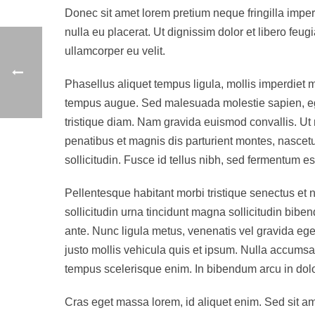
Donec sit amet lorem pretium neque fringilla impe
nulla eu placerat. Ut dignissim dolor et libero feu
ullamcorper eu velit.
Phasellus aliquet tempus ligula, mollis imperdiet 
tempus augue. Sed malesuada molestie sapien, eget p
tristique diam. Nam gravida euismod convallis. Ut 
penatibus et magnis dis parturient montes, nascetur
sollicitudin. Fusce id tellus nibh, sed fermentum es
Pellentesque habitant morbi tristique senectus et n
sollicitudin urna tincidunt magna sollicitudin bib
ante. Nunc ligula metus, venenatis vel gravida eget
justo mollis vehicula quis et ipsum. Nulla accumsa
tempus scelerisque enim. In bibendum arcu in dolor
Cras eget massa lorem, id aliquet enim. Sed sit ame