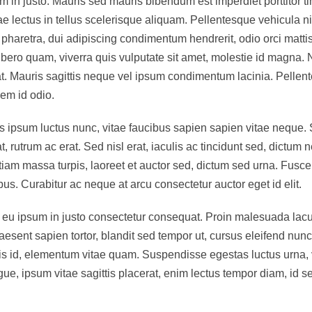
 in justo. Mauris sed mauris bibendum est imperdiet porttitor t
ae lectus in tellus scelerisque aliquam. Pellentesque vehicula ni
retra, dui adipiscing condimentum hendrerit, odio orci mattis n
libero quam, viverra quis vulputate sit amet, molestie id magna.
iat. Mauris sagittis neque vel ipsum condimentum lacinia. Pelle
em id odio.
 ipsum luctus nunc, vitae faucibus sapien sapien vitae neque. S
t, rutrum ac erat. Sed nisl erat, iaculis ac tincidunt sed, dictum
Etiam massa turpis, laoreet et auctor sed, dictum sed urna. Fusc
us. Curabitur ac neque at arcu consectetur auctor eget id elit.
e eu ipsum in justo consectetur consequat. Proin malesuada lac
aesent sapien tortor, blandit sed tempor ut, cursus eleifend nunc.
 id, elementum vitae quam. Suspendisse egestas luctus urna, vita
ongue, ipsum vitae sagittis placerat, enim lectus tempor diam, i